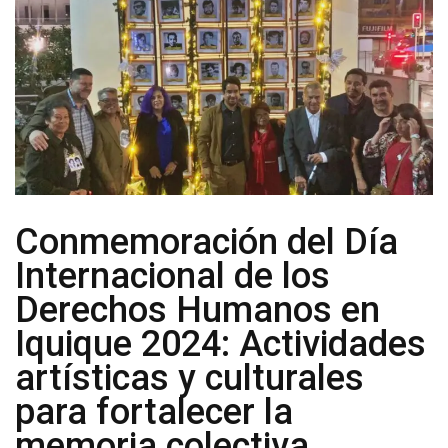
CON
EL
LABORATORIO
‘COLLAGE
DE
OBJETOS’
PARA
MUJERES
CUIDADORAS
Conmemoración del Día
Internacional de los
Derechos Humanos en
Iquique 2024: Actividades
artísticas y culturales
para fortalecer la
memoria colectiva