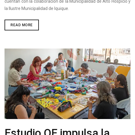
cuentan con la colaboración de la Municipalidad de Alto Hospicio y
la Ilustre Municipalidad de Iquique.
TARAPACÁ
READ MORE
CELEBRARÁ
EL
DÍA
INTERNACIONAL
Y
REGIONAL
DE
LAS
DANZAS
2025
CON
DOS
GRANDES
EVENTOS
GRATUITOS
Estudio OF impulsa la