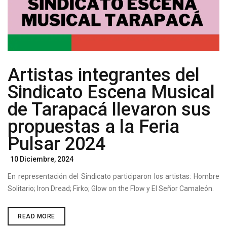
FORTALECER
LA
MEMORIA
COLECTIVA
Artistas integrantes del
Sindicato Escena Musical
de Tarapacá llevaron sus
propuestas a la Feria
Pulsar 2024
Posted
10 Diciembre, 2024
On
En representación del Sindicato participaron los artistas: Hombre
Solitario; Iron Dread; Firko; Glow on the Flow y El Señor Camaleón.
ARTISTAS
READ MORE
INTEGRANTES