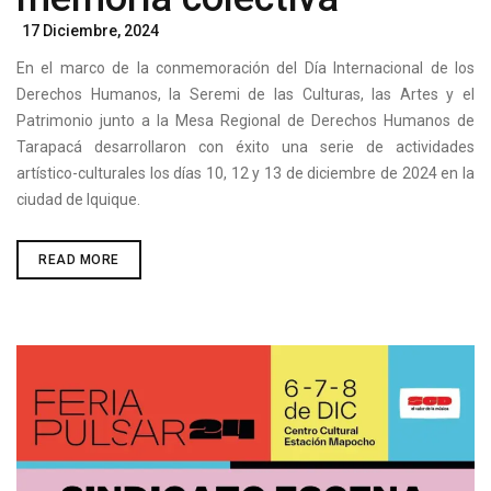
Posted
17 Diciembre, 2024
On
En el marco de la conmemoración del Día Internacional de los
Derechos Humanos, la Seremi de las Culturas, las Artes y el
Patrimonio junto a la Mesa Regional de Derechos Humanos de
Tarapacá desarrollaron con éxito una serie de actividades
artístico-culturales los días 10, 12 y 13 de diciembre de 2024 en la
ciudad de Iquique.
CONMEMORACIÓN
READ MORE
DEL
DÍA
INTERNACIONAL
DE
LOS
DERECHOS
HUMANOS
EN
IQUIQUE
2024:
ACTIVIDADES
ARTÍSTICAS
Y
CULTURALES
PARA