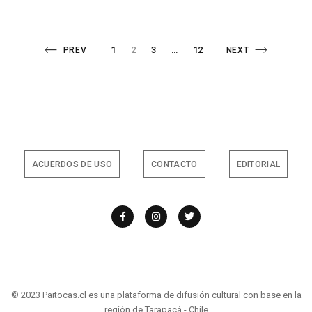
DEL
SINDICATO
ESCENA
MUSICAL
Paginación
DE
PAGE
PAGE
PAGE
PREVIOUS
1
2
3
…
12
NEXT
PREV
NEXT
TARAPACÁ
LLEVARON
SUS
PAGE
PAGE
de
PROPUESTAS
A
LA
FERIA
entradas
PULSAR
2024
ACUERDOS DE USO
CONTACTO
EDITORIAL
© 2023 Paitocas.cl es una plataforma de difusión cultural con base en la
región de Tarapacá - Chile