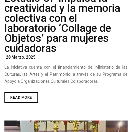
creatividad y la memoria
colectiva con el
laboratorio ‘Collage de
Objetos’ para mujeres
cuidadoras
Posted
28 Marzo, 2025
On
La iniciativa cuenta con el financiamiento del Ministerio de las
Culturas, las Artes y el Patrimonio, a través de su Programa de
Apoyo a Organizaciones Culturales Colaboradoras.
ESTUDIO
READ MORE
OF
IMPULSA
LA
CREATIVIDAD
Y
LA
MEMORIA
COLECTIVA