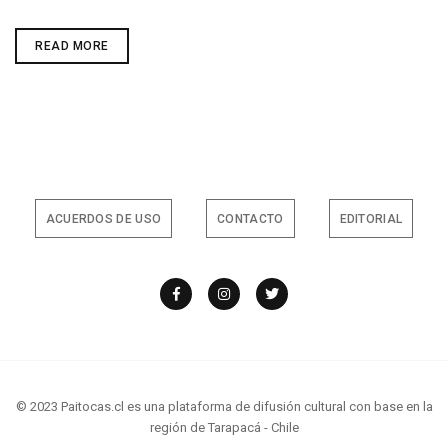
SEREMI
READ MORE
CULTURAS
Y
MESA
REGIONAL
DE
DERECHOS
HUMANOS
PRESENTA
PROGRAMA
DE
ACTIVIDADES
PARA
ACUERDOS DE USO
CONTACTO
EDITORIAL
EL
DÍA
INTERNACIONAL
DE
LOS
DERECHOS
HUMANOS
© 2023 Paitocas.cl es una plataforma de difusión cultural con base en la
región de Tarapacá - Chile