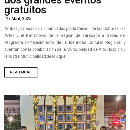
gratuitos
Posted
17 Abril, 2025
On
Ambas jornadas son financiadas por la Seremi de las Culturas, las
Artes y el Patrimonio de la Región de Tarapacá a través del
Programa Fortalecimiento de la Identidad Cultural Regional y
cuentan con la colaboración de la Municipalidad de Alto Hospicio y
la Ilustre Municipalidad de Iquique.
TARAPACÁ
READ MORE
CELEBRARÁ
EL
DÍA
INTERNACIONAL
Y
REGIONAL
DE
LAS
DANZAS
2025
CON
DOS
GRANDES
EVENTOS