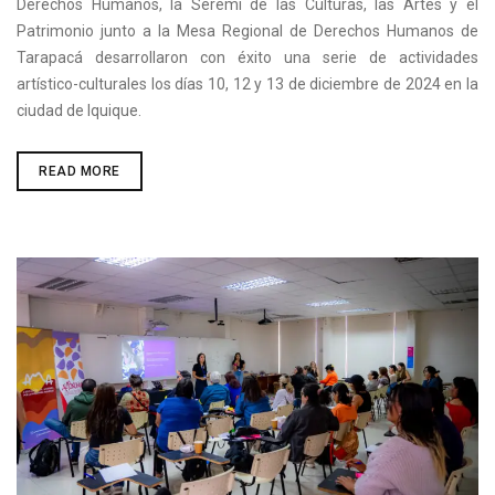
Derechos Humanos, la Seremi de las Culturas, las Artes y el
Patrimonio junto a la Mesa Regional de Derechos Humanos de
Tarapacá desarrollaron con éxito una serie de actividades
artístico-culturales los días 10, 12 y 13 de diciembre de 2024 en la
ciudad de Iquique.
CONMEMORACIÓN
READ MORE
DEL
DÍA
INTERNACIONAL
DE
LOS
DERECHOS
HUMANOS
EN
IQUIQUE
2024:
ACTIVIDADES
ARTÍSTICAS
Y
CULTURALES
PARA
FORTALECER
LA
MEMORIA
COLECTIVA