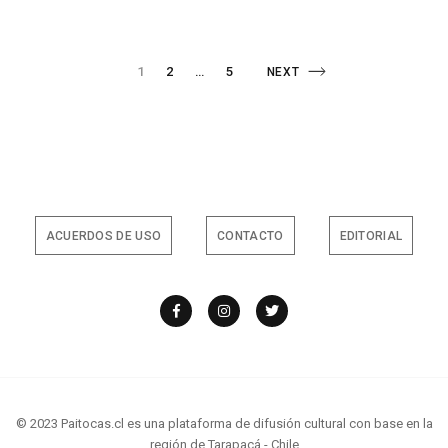
DE
FORMACIÓN
PARA
LA
Paginación
AUTONOMÍA
PAGE
PAGE
1
2
…
5
NEXT
NEXT
DE
LAS
MUJERES”
PAGE
de
CULMINA
EXITOSAMENTE
SU
PRIMERA
entradas
EDICIÓN
ACUERDOS DE USO
CONTACTO
EDITORIAL
© 2023 Paitocas.cl es una plataforma de difusión cultural con base en la
región de Tarapacá - Chile