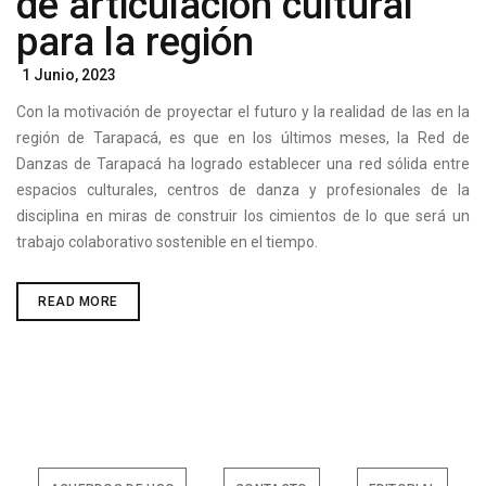
de articulación cultural
para la región
Posted
1 Junio, 2023
On
Con la motivación de proyectar el futuro y la realidad de las en la
región de Tarapacá, es que en los últimos meses, la Red de
Danzas de Tarapacá ha logrado establecer una red sólida entre
espacios culturales, centros de danza y profesionales de la
disciplina en miras de construir los cimientos de lo que será un
trabajo colaborativo sostenible en el tiempo.
RED
READ MORE
DE
LAS
DANZAS
TARAPACÁ:
LA
NUEVA
RED
DE
ARTICULACIÓN
CULTURAL
PARA
LA