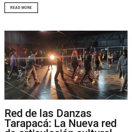
TARAPACÁ
READ MORE
CELEBRARÁ
EL
DÍA
INTERNACIONAL
Y
REGIONAL
DE
LAS
DANZAS
2025
CON
DOS
GRANDES
EVENTOS
GRATUITOS
Red de las Danzas
Tarapacá: La Nueva red