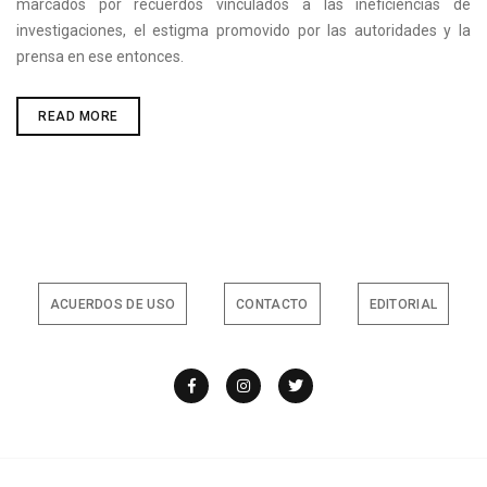
marcados por recuerdos vinculados a las ineficiencias de
investigaciones, el estigma promovido por las autoridades y la
prensa en ese entonces.
ORGANIZACIONES
READ MORE
FEMINISTAS
A
NIVEL
NACIONAL
SE
UNEN
PARA
CONMEMORAR
A
LAS
REINAS
DE
ACUERDOS DE USO
CONTACTO
EDITORIAL
LA
PAMPA