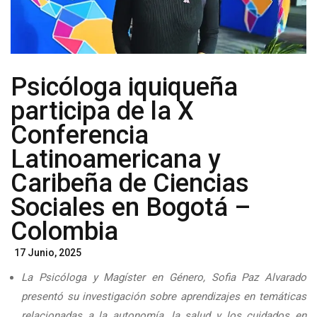
Psicóloga iquiqueña
participa de la X
Conferencia
Latinoamericana y
Caribeña de Ciencias
Sociales en Bogotá –
Colombia
Posted
17 Junio, 2025
On
La Psicóloga y Magíster en Género, Sofia Paz Alvarado
presentó su investigación sobre aprendizajes en temáticas
relacionadas a la autonomía, la salud y los cuidados en