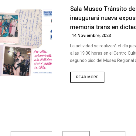
Sala Museo Tránsito del
inaugurará nueva exposi
memoria trans en dicta
Posted
14 Noviembre, 2023
On
La actividad se realizará el día j
a las 19:00 horas en el Centro Cult
segundo piso del Museo Regional 
SALA
READ MORE
MUSEO
TRÁNSITO
DEL
CC
LA
INCLUSIVE
INAUGURARÁ
NUEVA
EXPOSICIÓN
SOBRE
LA
MEMORIA
TRANS