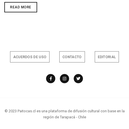
FESTIVAL
READ MORE
DE
ARTE
DISIDENTE
FADI
2023:
CELEBRANDO
LA
DIVERSIDAD
Y
LA
RESISTENCIA
ARTÍSTICA
ACUERDOS DE USO
CONTACTO
EDITORIAL
© 2023 Paitocas.cl es una plataforma de difusión cultural con base en la
región de Tarapacá - Chile