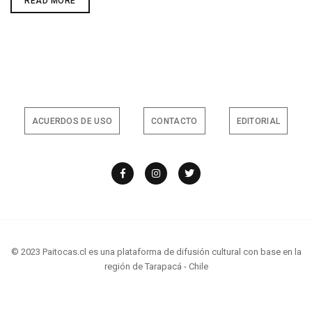
DIFUNDE
READ MORE
TUS
HISTORIAS,
SABERES
O
PROYECTOS
CON
MUJERES
DE
LA
REGIÓN
DE
TARAPACÁ
ACUERDOS DE USO
CONTACTO
EDITORIAL
© 2023 Paitocas.cl es una plataforma de difusión cultural con base en la
región de Tarapacá - Chile