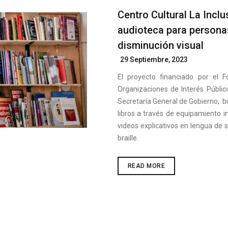
Centro Cultural La Inclu
audioteca para persona
disminución visual
Posted
29 Septiembre, 2023
On
El proyecto financiado por el 
Organizaciones de Interés Público
Secretaría General de Gobierno, bu
libros a través de equipamiento in
videos explicativos en lengua de 
braille.
CENTRO
READ MORE
CULTURAL
LA
INCLUSIVE
INAUGURA
AUDIOTECA
PARA
PERSONAS
CIEGAS