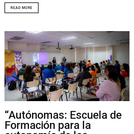
ARTISTAS
READ MORE
INTEGRANTES
DEL
SINDICATO
ESCENA
MUSICAL
DE
TARAPACÁ
LLEVARON
SUS
PROPUESTAS
A
LA
FERIA
PULSAR
2024
“Autónomas: Escuela de
Formación para la