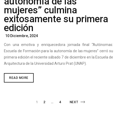
autonomía de las
mujeres” culmina
exitosamente su primera
edición
Posted
10 Diciembre, 2024
On
Con una emotiva y enriquecedora jornada final “Autónomas:
Escuela de Formación para la autonomía de las mujeres” cerró su
primera edición el reciente sábado 7 de diciembre en la Escuela de
Arquitectura de la Universidad Arturo Prat (UNAP).
“AUTÓNOMAS:
READ MORE
ESCUELA
DE
FORMACIÓN
PARA
LA
Paginación
AUTONOMÍA
PAGE
PAGE
1
2
…
4
NEXT
NEXT
DE
LAS
MUJERES”
PAGE
CULMINA