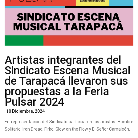
ARTÍSTICAS
Y
CULTURALES
PARA
FORTALECER
LA
MEMORIA
COLECTIVA
Artistas integrantes del
Sindicato Escena Musical
de Tarapacá llevaron sus
propuestas a la Feria
Pulsar 2024
Posted
10 Diciembre, 2024
On
En representación del Sindicato participaron los artistas: Hombre
Solitario; Iron Dread; Firko; Glow on the Flow y El Señor Camaleón.