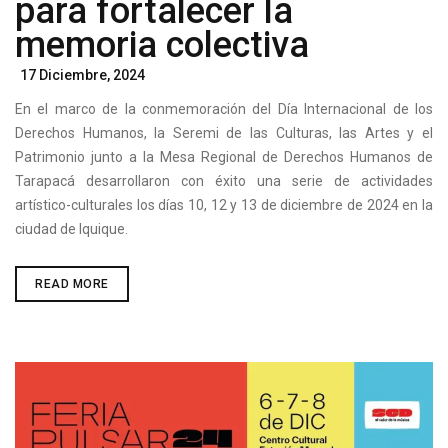
para fortalecer la
memoria colectiva
Posted
17 Diciembre, 2024
On
En el marco de la conmemoración del Día Internacional de los
Derechos Humanos, la Seremi de las Culturas, las Artes y el
Patrimonio junto a la Mesa Regional de Derechos Humanos de
Tarapacá desarrollaron con éxito una serie de actividades
artístico-culturales los días 10, 12 y 13 de diciembre de 2024 en la
ciudad de Iquique.
CONMEMORACIÓN
READ MORE
DEL
DÍA
INTERNACIONAL
DE
LOS
DERECHOS
HUMANOS
EN
IQUIQUE
2024:
ACTIVIDADES