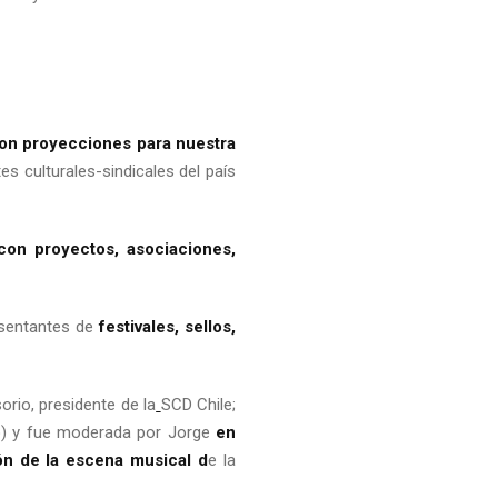
con proyecciones para nuestra
es culturales-sindicales del país
 con proyectos, asociaciones,
esentantes de
festivales, sellos,
rio, presidente de la
SCD Chile;
ó) y fue moderada por Jorge
en
ión de la escena musical d
e la