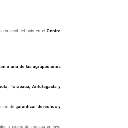
ia musical del país en el
Centro
.
 como una de las agrupaciones
cota; Tarapacá; Antofagasta y
ción de g
arantizar derechos y
ales y ciclos de música en vivo