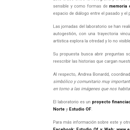
sensible y como formas de
memoria c
espacio de diálogo entre el pasado y el p
Las jornadas del laboratorio se han rea
autogestión, con una trayectoria vinc
artística explora la otredad y lo no visi
Su propuesta busca abrir preguntas s
reescribir las historias que cargan nuest
Al respecto, Andrea Bonardd, coordinad
simbólico y comunitario muy importante
en torno a las imágenes que nos habi
El laboratorio es un
proyecto financiad
Norte
y
Estudio OF
.
Para más información sobre este y otro
Facebook:
Estudio Of
y Web:
www.es