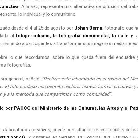
olectiva
. A la vez, representa una alternativa de difusión del trab
resente, lo individual y lo comunitario.
lizado desde el 4 al 25 de agosto por
Johan Berna
, fotógrafo que h
ulada al
fotoperiodismo, la fotografía documental, la calle y l
ble, invitando a participantes a transformar sus imágenes mediante es
obre lo que recordamos, sobre lo que queda fuera del encuadre
ras fotografías.
ora general, señaló:
“Realizar este laboratorio en el marco del Mes
. El foto bordado nos permite explorar nuevas formas creativas y a
tan y a la memoria que compartimos como comunidad”
.
o por PAOCC del Ministerio de las Culturas, las Artes y el Pat
s laboratorios creativos, puede consultar las redes sociales del e
tudioof.cl
)
y visitarles en Serrano 145, oficina 304. Estudio OF