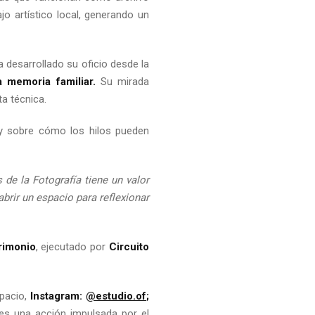
ajo artístico local, generando un
a desarrollado su oficio desde la
a memoria familiar.
Su mirada
ta técnica.
 y sobre cómo los hilos pueden
 de la Fotografía tiene un valor
brir un espacio para reflexionar
rimonio
, ejecutado por
Circuito
spacio,
Instagram:
@estudio.of
;
 es una acción impulsada por el