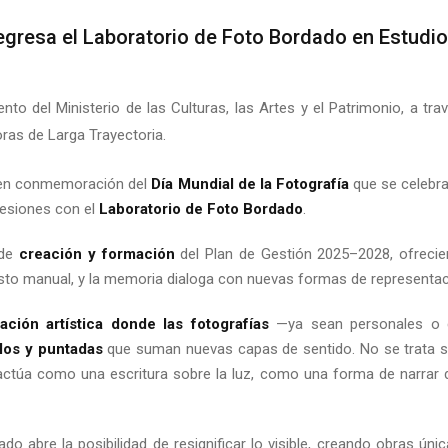
Regresa el Laboratorio de Foto Bordado en Estudi
iento del Ministerio de las Culturas, las Artes y el Patrimonio, a 
ras de Larga Trayectoria.
y en conmemoración del
Día Mundial de la Fotografía
que se celebr
sesiones con el
Laboratorio de Foto Bordado
.
 de
creación y formación
del Plan de Gestión 2025–2028, ofreci
sto manual, y la memoria dialoga con nuevas formas de representac
ación artística donde las fotografías
—ya sean personales o
ilos y puntadas
que suman nuevas capas de sentido. No se trata sol
actúa como una escritura sobre la luz, como una forma de narrar de
dado abre la posibilidad de resignificar lo visible, creando obras ú