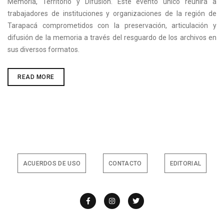
Memoria, Territorio y Difusión. Este evento único reunirá a
trabajadores de instituciones y organizaciones de la región de
Tarapacá comprometidos con la preservación, articulación y
difusión de la memoria a través del resguardo de los archivos en
sus diversos formatos.
ESTE
READ MORE
JUEVES
SE
REALIZARÁ
EL
“I
ENCUENTRO
DE
ARCHIVOS
LOCALES:
MEMORIA,
TERRITORIO
Y
ACUERDOS DE USO
CONTACTO
EDITORIAL
DIFUSIÓN”