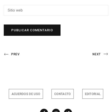
Navegación
Previous
Next
PREV
NEXT
Post
Post
de
entradas
ACUERDOS DE USO
CONTACTO
EDITORIAL