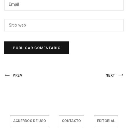
Navegación
Previous
Next
PREV
NEXT
Post
Post
de
entradas
ACUERDOS DE USO
CONTACTO
EDITORIAL