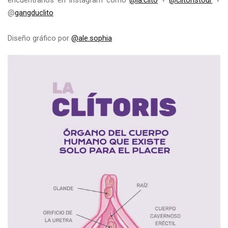
encuentranos en Instagram como
@la.clito
+
@clitoristour
+
@
gangduclito
Diseño gráfico por
@ale.sophia