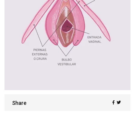
Share
Share