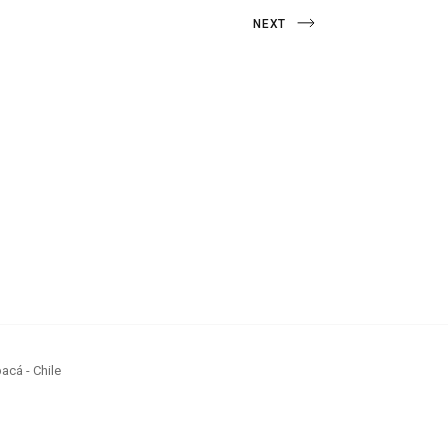
Next
NEXT
Post
acá - Chile