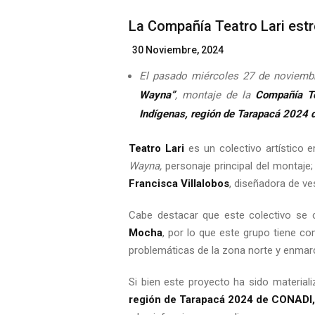
La Compañía Teatro Lari estr
Posted
30 Noviembre, 2024
On
El pasado miércoles 27 de noviembre
Wayna”
, montaje de la
Compañía Te
Indígenas, región de Tarapacá 2024
Teatro Lari
es un colectivo artístico 
Wayna,
personaje principal del montaje
Francisca Villalobos
, diseñadora de ves
Cabe destacar que este colectivo se
Mocha
, por lo que este grupo tiene co
problemáticas de la zona norte y enmarc
Si bien este proyecto ha sido materiali
región de Tarapacá 2024 de CONADI