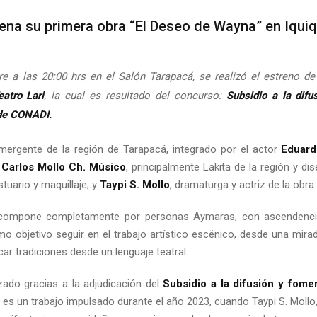
ena su primera obra “El Deseo de Wayna” en Iqui
 a las 20:00 hrs en el Salón Tarapacá, se realizó el estreno d
atro Lari
, la cual es resultado del concurso:
Subsidio a la difu
 de CONADI.
emergente de la región de Tarapacá, integrado por el actor
Eduard
;
Carlos Mollo Ch. Músico
, principalmente Lakita de la región y d
tuario y maquillaje; y
Taypi S. Mollo
, dramaturga y actriz de la obra.
 compone completamente por personas Aymaras, con ascendenci
mo objetivo seguir en el trabajo artístico escénico, desde una mira
ar tradiciones desde un lenguaje teatral.
zado gracias a la adjudicación del
Subsidio a la difusión y fome
,
es un trabajo impulsado durante el año 2023, cuando Taypi S. Mollo, 