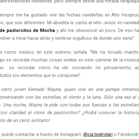
manifestaciones navideñas, pero siempre desde una mirada tarapaqu
“Siempre me ha gustado vivir las fechas navideñas en Alto Hospici
os, que son diferentes. Mi abuelita le canta al niño Jesús en navida
 de pastorcitos de Mocha
y ahí me obsesioné un poco. De eso hab
volver a mirar hacia atrás y sentirse orgulloso de donde uno viene”.
rol como músico en este estreno señala:
“Me ha tocado manife
ajo es recordar muchas cosas vividas en este caminar de la música
as… es recordar cómo ha ido creciendo mi pensamiento, 
todos los elementos que lo componen”.
 cerro joven llamado Wayna, quien vive en una pampa inmensa 
nversando con las estrellas, el viento y la luna. Sólo una vez a
. Una noche, Wayna le pide con todas sus fuerzas a las estrellas
on claridad el ritmo de pastorcitos? ¿Podrá conocer la histor
n de un cerro solitario!
d puede contactar a través de Instagram:
@cia.teatrolari
o Facebook