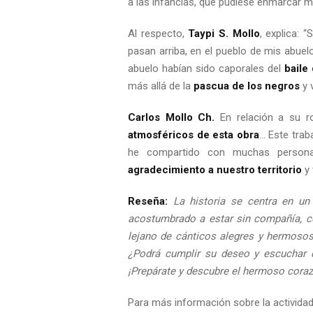
a las infancias, que pudiese enmarcar 
Al respecto,
Taypi S. Mollo
, explica: 
pasan arriba, en el pueblo de mis abuel
abuelo habían sido caporales del
baile
más allá de la
pascua de los negros
y 
Carlos Mollo Ch.
En relación a su 
atmosféricos de esta obra
… Este trab
he compartido con muchas person
agradecimiento a nuestro territorio
y 
Reseña:
La historia se centra en un
acostumbrado a estar sin compañía, co
lejano de cánticos alegres y hermosos
¿Podrá cumplir su deseo y escuchar c
¡Prepárate y descubre el hermoso corazó
Para más información sobre la activida