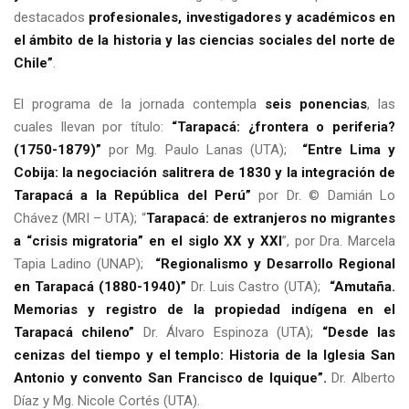
destacados
profesionales, investigadores y académicos en
el ámbito de la historia y las ciencias sociales del norte de
Chile”
.
El programa de la jornada contempla
seis ponencias
, las
cuales llevan por título:
“Tarapacá: ¿frontera o periferia?
(1750-1879)”
por Mg. Paulo Lanas (UTA);
“Entre Lima y
Cobija: la negociación salitrera de 1830 y la integración de
Tarapacá a la República del Perú”
por Dr. © Damián Lo
Chávez (MRI – UTA); “
Tarapacá: de extranjeros no migrantes
a “crisis migratoria” en el siglo XX y XXI
”, por Dra. Marcela
Tapia Ladino (UNAP);
“Regionalismo y Desarrollo Regional
en Tarapacá (1880-1940)”
Dr. Luis Castro (UTA);
“Amutaña.
Memorias y registro de la propiedad indígena en el
Tarapacá chileno”
Dr. Álvaro Espinoza (UTA);
“Desde las
cenizas del tiempo y el templo: Historia de la Iglesia San
Antonio y convento San Francisco de Iquique”.
Dr. Alberto
Díaz y Mg. Nicole Cortés (UTA).