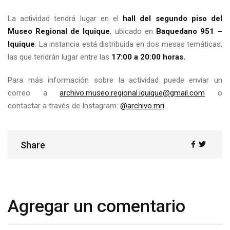
La actividad tendrá lugar en el
hall del segundo piso del
Museo Regional de Iquique
, ubicado en
Baquedano 951 –
Iquique
. La instancia está distribuida en dos mesas temáticas,
las que tendrán lugar entre las
17:00 a 20:00 horas.
Para más información sobre la actividad puede enviar un
correo a
archivo.museo.regional.iquique@gmail.com
o
contactar a través de Instagram:
@archivo.mri
.
Share
Share
Agregar un comentario