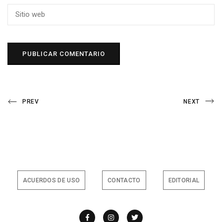
Navegación
Previous
Next
PREV
NEXT
Post
Post
de
entradas
ACUERDOS DE USO
CONTACTO
EDITORIAL