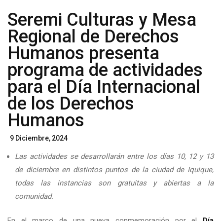
Seremi Culturas y Mesa
Regional de Derechos
Humanos presenta
programa de actividades
para el Día Internacional
de los Derechos
Humanos
Posted
9 Diciembre, 2024
On
Las actividades se desarrollarán entre los días 10, 12 y 13
de diciembre en distintos puntos de la ciudad de Iquique,
todas las instancias son gratuitas y abiertas a la
comunidad.
En el marco de una nueva conmemoración por el
Día